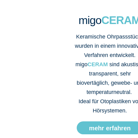
migo
CERA
Keramische Ohrpassstü
wurden in einem innovati
Verfahren entwickelt.
migo
CERAM
sind akusti
transparent, sehr
biovertäglich, gewebe- u
temperaturneutral.
Ideal für Otoplastiken v
Hörsystemen.
mehr erfahren