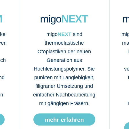
M
migo
NEXT
m
cke
migo
NEXT
sind
mi
ven
thermoelastische
ma
Otoplastiken der neuen
sch
Generation aus
Hochleistungspolymer. Sie
v
nd
punkten mit Langlebigkeit,
filigraner Umsetzung und
on
einfacher Nachbearbeitung
mit gängigen Fräsern.
T
mehr erfahren