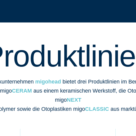
roduktlini
ikunternehmen
migohead
bietet drei Produktlinien im Be
 migo
CERAM
aus einem keramischen Werkstoff, die Oto
migo
NEXT
olymer sowie die Otoplastiken migo
CLASSIC
aus marktü