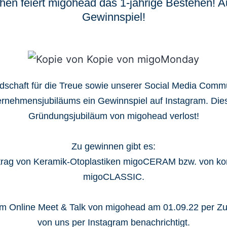
hen feiert migohead das 1-jährige Bestehen! Au
Gewinnspiel!
schaft für die Treue sowie unserer Social Media Commun
nternehmensjubiläums ein Gewinnspiel auf Instagram. Di
Gründungsjubiläum von migohead verlost!
Zu gewinnen gibt es:
trag von Keramik-Otoplastiken migoCERAM bzw. von kon
migoCLASSIC.
m Online Meet & Talk von migohead am 01.09.22 per Zuf
von uns per Instagram benachrichtigt.