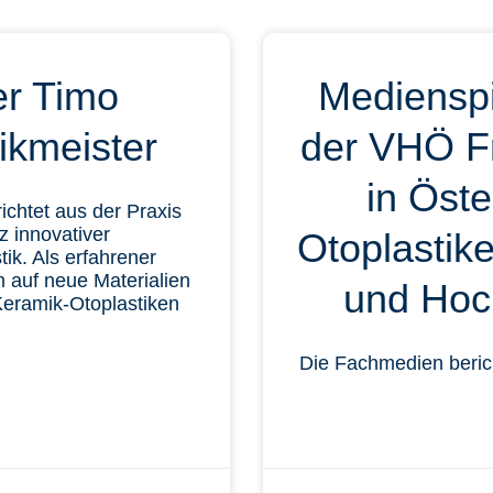
er Timo
Medienspi
ikmeister
der VHÖ F
in Öste
chtet aus der Praxis
z innovativer
Otoplastik
ik. Als erfahrener
m auf neue Materialien
und Hoc
Keramik-Otoplastiken
Die Fachmedien beric