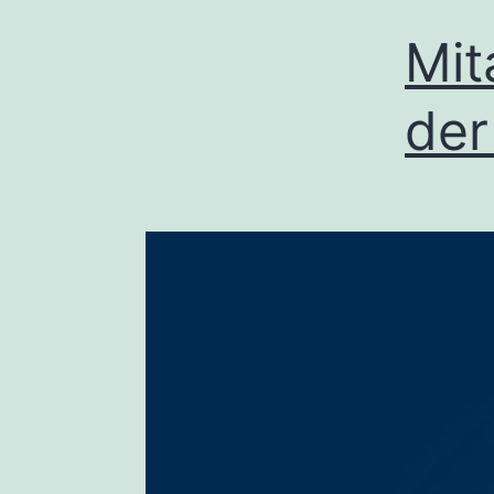
Mit
der