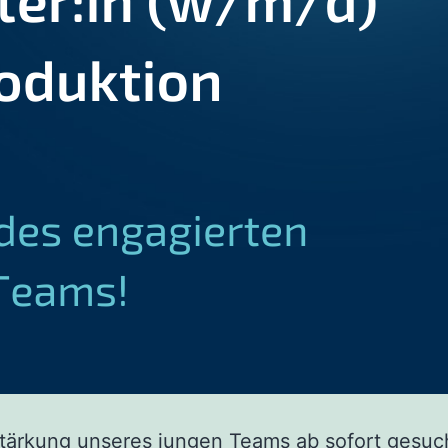
tärkung unseres jungen Teams ab sofort gesuc