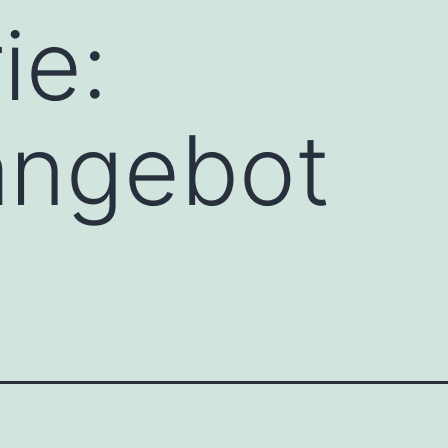
ie:
angebot