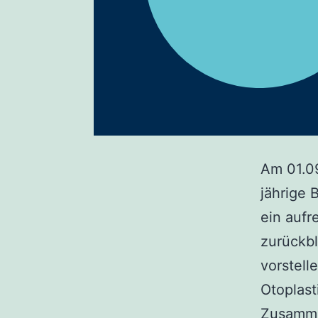
Am 01.09
jährige 
ein aufr
zurückbl
vorstell
Otoplast
Zusamme