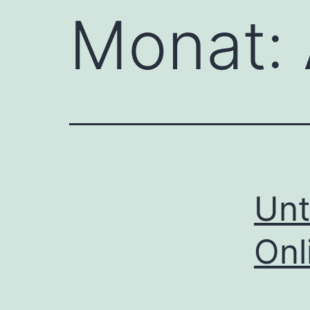
Monat:
Unt
Onl