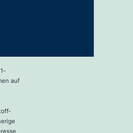
1-
men auf
off-
herige
eresse